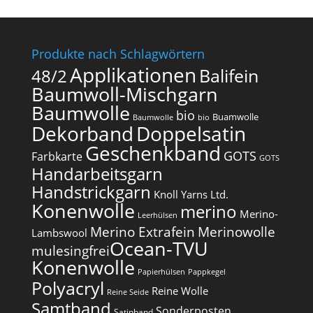
Produkte nach Schlagwörtern
Applikationen
Balifein
48/2
Baumwoll-Mischgarn
Baumwolle
bio
Buamwolle
Baumwolle
bio
Dekorband
Doppelsatin
Geschenkband
GOTS
Farbkarte
GOTS
Handarbeitsgarn
Handstrickgarn
Knoll Yarns Ltd.
Konenwolle
merino
Merino-
Leerhülsen
Merino Extrafein
Merinowolle
Lambswool
Ocean-TVU
mulesingfrei​
Konenwolle
Papierhülsen
Pappkegel
Polyacryl
Reine Wolle
Reine Seide
Samtband
Sonderposten
Satinband