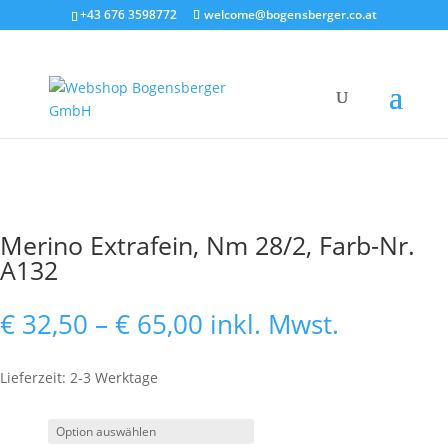
+43 676 3598772
welcome@bogensberger.co.at
Merino Extrafein, Nm 28/2, Farb-Nr.
A132
Preisspanne:
€
32,50
–
€
65,00
inkl. Mwst.
€ 32,50
bis
Lieferzeit: 2-3 Werktage
€ 65,00