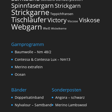
Spinnfasergarn
Strickgarn
Strickgarne
Teppichfransen
Tischläufer
Victory
Viskose
Viscose
Webgarn
Weiß
Wickelkerne
Garnprogramm
Baumwolle – Nm 48/2
Contessa & Contessa Lux – Nm13
Merino extrafein
Ocean
Bänder
Sonderposten
Doppelsatinband
Angora – schwarz
Nylvalour – Samtband
Merino Lambswool