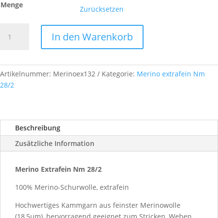
Menge
Zurücksetzen
Merino
In den Warenkorb
Extrafein,
Nm
28/2,
Farb-
Artikelnummer:
Merinoex132
Kategorie:
Merino extrafein Nm
Nr.
28/2
A132
Menge
Beschreibung
Zusätzliche Information
Merino Extrafein Nm 28/2
100% Merino-Schurwolle, extrafein
Hochwertiges Kammgarn aus feinster Merinowolle
(18,5µm), hervorragend geeignet zum Stricken, Weben,