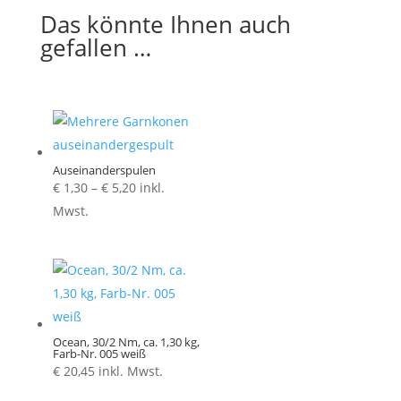
Das könnte Ihnen auch
gefallen …
Auseinanderspulen
Preisspanne:
€
1,30
–
€
5,20
inkl.
€ 1,30
Mwst.
bis
€ 5,20
Ocean, 30/2 Nm, ca. 1,30 kg,
Farb-Nr. 005 weiß
€
20,45
inkl. Mwst.