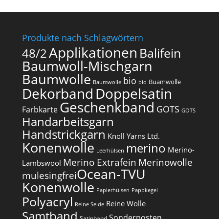
Produkte nach Schlagwörtern
Applikationen
Balifein
48/2
Baumwoll-Mischgarn
Baumwolle
bio
Buamwolle
Baumwolle
bio
Dekorband
Doppelsatin
Geschenkband
GOTS
Farbkarte
GOTS
Handarbeitsgarn
Handstrickgarn
Knoll Yarns Ltd.
Konenwolle
merino
Merino-
Leerhülsen
Merino Extrafein
Merinowolle
Lambswool
Ocean-TVU
mulesingfrei​
Konenwolle
Papierhülsen
Pappkegel
Polyacryl
Reine Wolle
Reine Seide
Samtband
Sonderposten
Satinband