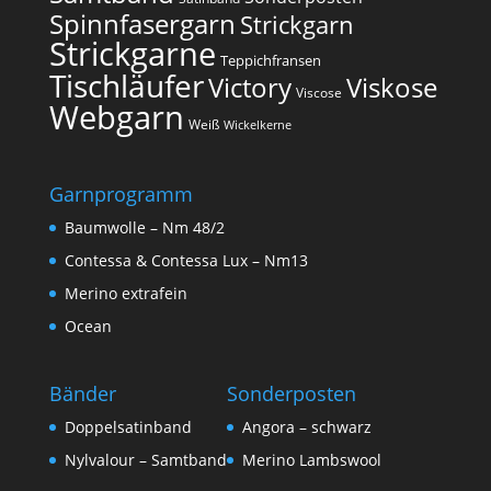
Spinnfasergarn
Strickgarn
Strickgarne
Teppichfransen
Tischläufer
Victory
Viskose
Viscose
Webgarn
Weiß
Wickelkerne
Garnprogramm
Baumwolle – Nm 48/2
Contessa & Contessa Lux – Nm13
Merino extrafein
Ocean
Bänder
Sonderposten
Doppelsatinband
Angora – schwarz
Nylvalour – Samtband
Merino Lambswool