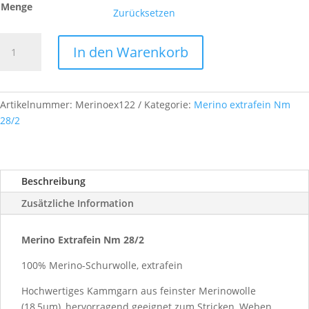
Menge
Zurücksetzen
Merino
In den Warenkorb
Extrafein,
Nm
28/2,
Farb-
Artikelnummer:
Merinoex122
Kategorie:
Merino extrafein Nm
Nr.
28/2
A122
Menge
Beschreibung
Zusätzliche Information
Merino Extrafein Nm 28/2
100% Merino-Schurwolle, extrafein
Hochwertiges Kammgarn aus feinster Merinowolle
(18,5µm), hervorragend geeignet zum Stricken, Weben,