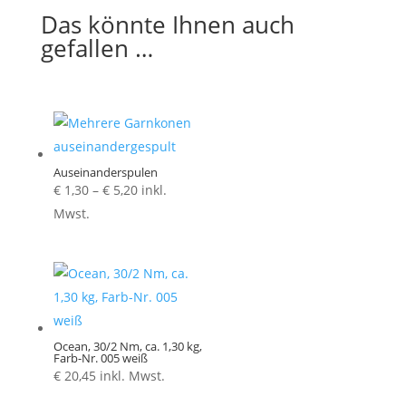
Das könnte Ihnen auch
gefallen …
Auseinanderspulen
Preisspanne:
€
1,30
–
€
5,20
inkl.
€ 1,30
Mwst.
bis
€ 5,20
Ocean, 30/2 Nm, ca. 1,30 kg,
Farb-Nr. 005 weiß
€
20,45
inkl. Mwst.