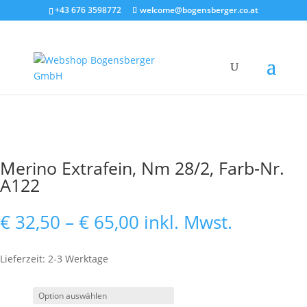
+43 676 3598772
welcome@bogensberger.co.at
Merino Extrafein, Nm 28/2, Farb-Nr.
A122
Preisspanne:
€
32,50
–
€
65,00
inkl. Mwst.
€ 32,50
bis
Lieferzeit: 2-3 Werktage
€ 65,00