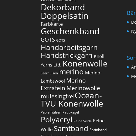
bio
Dekorband
Bä
Doppelsatin
Do
Farbkarte
Geschenkband
Ny
GOTS
GOTS
Handarbeitsgarn
Handstrickgarn
Knoll
Son
Konenwolle
Yarns Ltd.
An
merino
Merino-
Leerhülsen
Me
Merino
Lambswool
Extrafein
Merinowolle
Ocean-
mulesingfrei​
TVU Konenwolle
Papierhülsen
Pappkegel
Polyacryl
Reine
Reine Seide
Samtband
Wolle
Satinband