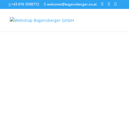
+43 676 3598772
welcome@bogensberger.co.at