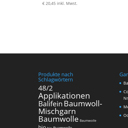
€
20,45
inkl. Mwst.
Produkte nach
Ga
Schlagwörtern
Ba
48/2
Co
Applikationen
N
Baumwoll-
Balifein
Me
Mischgarn
O
Baumwolle
Baumwolle
bio
Buamwolle