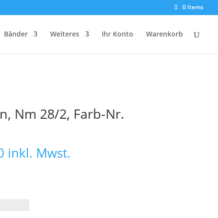
0 Items
Bänder
Weiteres
Ihr Konto
Warenkorb
n, Nm 28/2, Farb-Nr.
Preisspanne:
0
inkl. Mwst.
€ 32,50
bis
€ 65,00