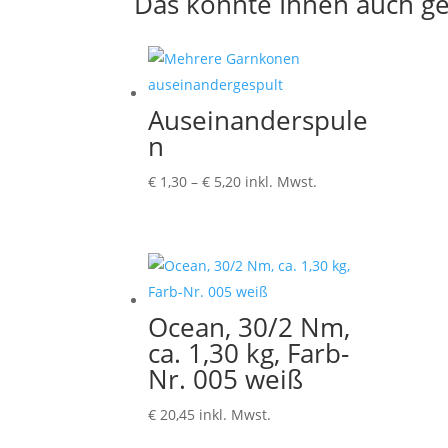
Das könnte Ihnen auch ge
Auseinanderspule
n
Preisspanne:
€
1,30
–
€
5,20
inkl. Mwst.
€ 1,30
bis
€ 5,20
Ocean, 30/2 Nm,
ca. 1,30 kg, Farb-
Nr. 005 weiß
€
20,45
inkl. Mwst.