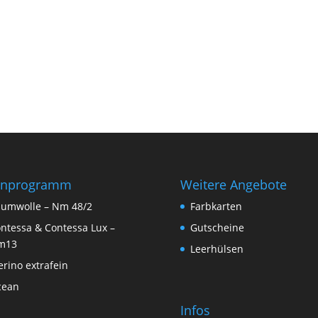
rnprogramm
Weitere Angebote
umwolle – Nm 48/2
Farbkarten
ntessa & Contessa Lux –
Gutscheine
m13
Leerhülsen
rino extrafein
cean
Infos