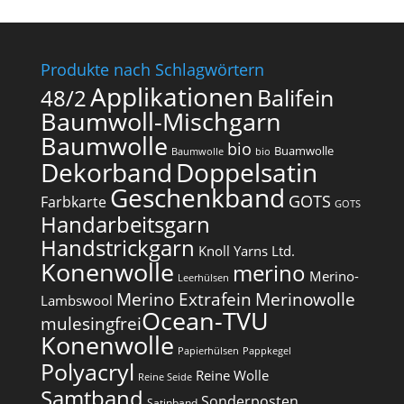
Produkte nach Schlagwörtern
Applikationen
Balifein
48/2
Baumwoll-Mischgarn
Baumwolle
bio
Buamwolle
Baumwolle
bio
Dekorband
Doppelsatin
Geschenkband
GOTS
Farbkarte
GOTS
Handarbeitsgarn
Handstrickgarn
Knoll Yarns Ltd.
Konenwolle
merino
Merino-
Leerhülsen
Merino Extrafein
Merinowolle
Lambswool
Ocean-TVU
mulesingfrei​
Konenwolle
Papierhülsen
Pappkegel
Polyacryl
Reine Wolle
Reine Seide
Samtband
Sonderposten
Satinband