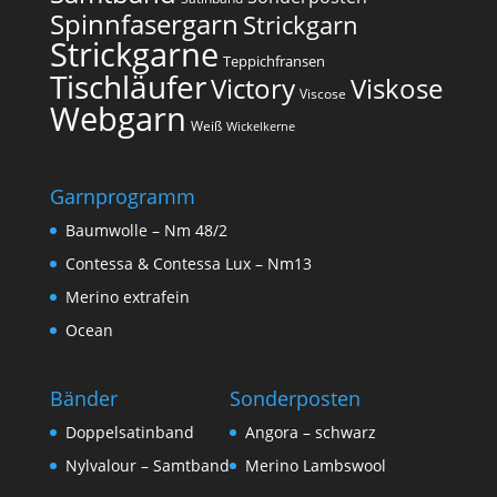
Spinnfasergarn
Strickgarn
Strickgarne
Teppichfransen
Tischläufer
Victory
Viskose
Viscose
Webgarn
Weiß
Wickelkerne
Garnprogramm
Baumwolle – Nm 48/2
Contessa & Contessa Lux – Nm13
Merino extrafein
Ocean
Bänder
Sonderposten
Doppelsatinband
Angora – schwarz
Nylvalour – Samtband
Merino Lambswool