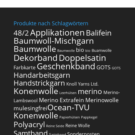
Produkte nach Schlagwörtern
Applikationen
Balifein
48/2
Baumwoll-Mischgarn
Baumwolle
bio
Buamwolle
Baumwolle
bio
Dekorband
Doppelsatin
Geschenkband
GOTS
Farbkarte
GOTS
Handarbeitsgarn
Handstrickgarn
Knoll Yarns Ltd.
Konenwolle
merino
Merino-
Leerhülsen
Merino Extrafein
Merinowolle
Lambswool
Ocean-TVU
mulesingfrei​
Konenwolle
Papierhülsen
Pappkegel
Polyacryl
Reine Wolle
Reine Seide
Samtband
Sonderposten
Satinband