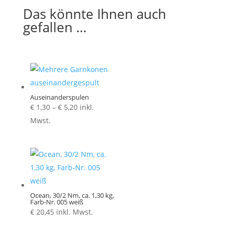
Das könnte Ihnen auch
gefallen …
Auseinanderspulen
Preisspanne:
€
1,30
–
€
5,20
inkl.
€ 1,30
Mwst.
bis
€ 5,20
Ocean, 30/2 Nm, ca. 1,30 kg,
Farb-Nr. 005 weiß
€
20,45
inkl. Mwst.