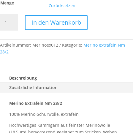
Menge
Zurücksetzen
Merino
In den Warenkorb
Extrafein,
Nm
28/2,
Farb-
Artikelnummer:
Merinoex012
Kategorie:
Merino extrafein Nm
Nr.
28/2
A012
Menge
Beschreibung
Zusätzliche Information
Merino Extrafein Nm 28/2
100% Merino-Schurwolle, extrafein
Hochwertiges Kammgarn aus feinster Merinowolle
(18,5µm), hervorragend geeignet zum Stricken, Weben,