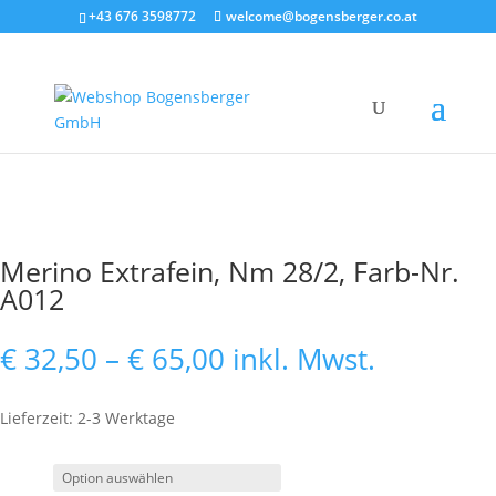
+43 676 3598772
welcome@bogensberger.co.at
Merino Extrafein, Nm 28/2, Farb-Nr.
A012
Preisspanne:
€
32,50
–
€
65,00
inkl. Mwst.
€ 32,50
bis
Lieferzeit: 2-3 Werktage
€ 65,00