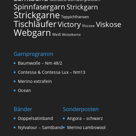
Spinnfasergarn
Strickgarn
Strickgarne
Teppichfransen
Tischläufer
Victory
Viskose
Viscose
Webgarn
Weiß
Wickelkerne
Garnprogramm
Baumwolle – Nm 48/2
Contessa & Contessa Lux – Nm13
Merino extrafein
Ocean
Bänder
Sonderposten
Doppelsatinband
Angora – schwarz
Nylvalour – Samtband
Merino Lambswool