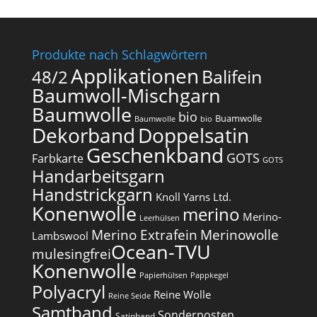
Produkte nach Schlagwörtern
Applikationen
Balifein
48/2
Baumwoll-Mischgarn
Baumwolle
bio
Buamwolle
Baumwolle
bio
Dekorband
Doppelsatin
Geschenkband
GOTS
Farbkarte
GOTS
Handarbeitsgarn
Handstrickgarn
Knoll Yarns Ltd.
Konenwolle
merino
Merino-
Leerhülsen
Merino Extrafein
Merinowolle
Lambswool
Ocean-TVU
mulesingfrei​
Konenwolle
Papierhülsen
Pappkegel
Polyacryl
Reine Wolle
Reine Seide
Samtband
Sonderposten
Satinband