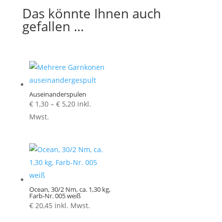
Das könnte Ihnen auch
gefallen …
Auseinanderspulen
Preisspanne:
€
1,30
–
€
5,20
inkl.
€ 1,30
Mwst.
bis
€ 5,20
Ocean, 30/2 Nm, ca. 1,30 kg,
Farb-Nr. 005 weiß
€
20,45
inkl. Mwst.