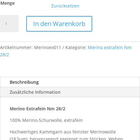
Menge
Zurücksetzen
Merino
In den Warenkorb
Extrafein,
Nm
28/2,
Farb-
Artikelnummer:
Merinoex011
Kategorie:
Merino extrafein Nm
Nr.
28/2
A011
Menge
Beschreibung
Zusätzliche Information
Merino Extrafein Nm 28/2
100% Merino-Schurwolle, extrafein
Hochwertiges Kammgarn aus feinster Merinowolle
(18,5µm), hervorragend geeignet zum Stricken, Weben,