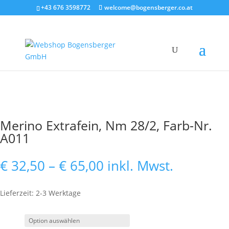
+43 676 3598772
welcome@bogensberger.co.at
Merino Extrafein, Nm 28/2, Farb-Nr.
A011
Preisspanne:
€
32,50
–
€
65,00
inkl. Mwst.
€ 32,50
bis
Lieferzeit: 2-3 Werktage
€ 65,00