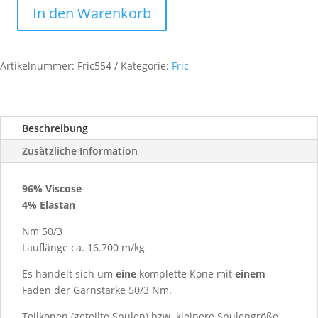
In den Warenkorb
Fric,
Nm
50/3,
Artikelnummer:
Fric554
Kategorie:
Fric
ca.
1,00
kg,
Farb-
Beschreibung
Nr.
Zusätzliche Information
554
Limone
RD
96% Viscose
Menge
4% Elastan
Nm 50/3
Lauflänge ca. 16.700 m/kg
Es handelt sich um
eine
komplette Kone mit
einem
Faden der Garnstärke 50/3 Nm.
Teilkonen (geteilte Spulen) bzw. kleinere Spulengröße