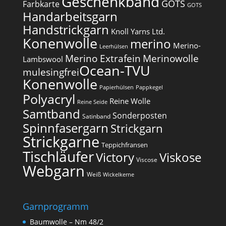
Geschenkband
GOTS
Farbkarte
GOTS
Handarbeitsgarn
Handstrickgarn
Knoll Yarns Ltd.
Konenwolle
merino
Merino-
Leerhülsen
Merino Extrafein
Merinowolle
Lambswool
Ocean-TVU
mulesingfrei​
Konenwolle
Papierhülsen
Pappkegel
Polyacryl
Reine Wolle
Reine Seide
Samtband
Sonderposten
Satinband
Spinnfasergarn
Strickgarn
Strickgarne
Teppichfransen
Tischläufer
Victory
Viskose
Viscose
Webgarn
Weiß
Wickelkerne
Garnprogramm
Baumwolle – Nm 48/2