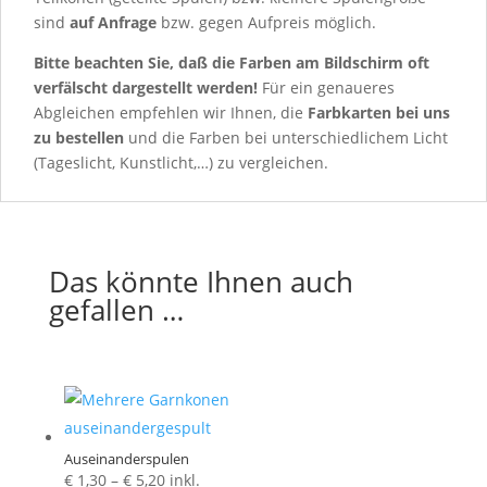
sind
auf Anfrage
bzw.
gegen Aufpreis möglich.
Bitte beachten Sie, daß die Farben am Bildschirm oft
verfälscht dargestellt werden!
Für ein genaueres
Abgleichen empfehlen wir Ihnen, die
Farbkarten
bei uns
zu bestellen
und die Farben bei unterschiedlichem Licht
(Tageslicht, Kunstlicht,…) zu vergleichen.
Das könnte Ihnen auch
gefallen …
Auseinanderspulen
Preisspanne:
€
1,30
–
€
5,20
inkl.