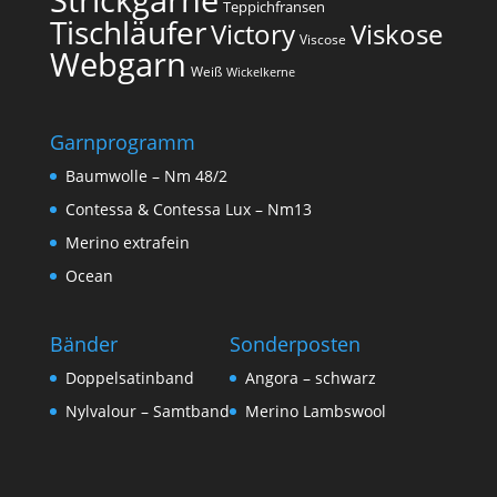
Teppichfransen
Tischläufer
Victory
Viskose
Viscose
Webgarn
Weiß
Wickelkerne
Garnprogramm
Baumwolle – Nm 48/2
Contessa & Contessa Lux – Nm13
Merino extrafein
Ocean
Bänder
Sonderposten
Doppelsatinband
Angora – schwarz
Nylvalour – Samtband
Merino Lambswool