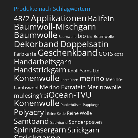
Produkte nach Schlagwörtern
Applikationen
Balifein
48/2
Baumwoll-Mischgarn
Baumwolle
bio
Buamwolle
Baumwolle
bio
Dekorband
Doppelsatin
Geschenkband
GOTS
Farbkarte
GOTS
Handarbeitsgarn
Handstrickgarn
Knoll Yarns Ltd.
Konenwolle
merino
Merino-
Leerhülsen
Merino Extrafein
Merinowolle
Lambswool
Ocean-TVU
mulesingfrei​
Konenwolle
Papierhülsen
Pappkegel
Polyacryl
Reine Wolle
Reine Seide
Samtband
Sonderposten
Satinband
Spinnfasergarn
Strickgarn
Strickgarne