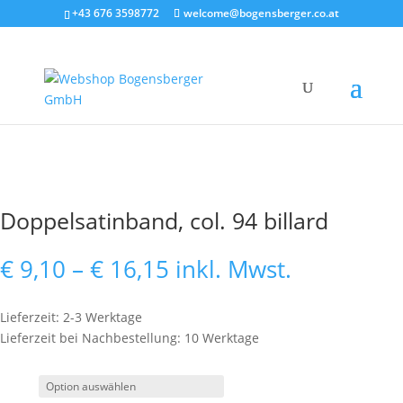
+43 676 3598772
welcome@bogensberger.co.at
Doppelsatinband, col. 94 billard
Preisspanne:
€
9,10
–
€
16,15
inkl. Mwst.
€ 9,10
bis
Lieferzeit: 2-3 Werktage
€ 16,15
Lieferzeit bei Nachbestellung: 10 Werktage