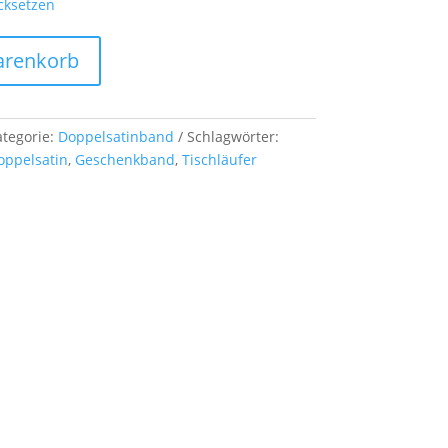
cksetzen
arenkorb
ategorie:
Doppelsatinband
Schlagwörter:
oppelsatin
,
Geschenkband
,
Tischläufer