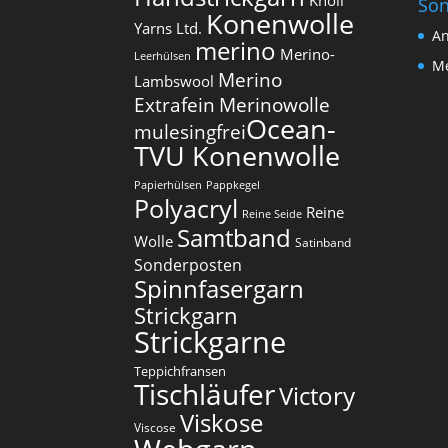
Knoll
Son
Konenwolle
Yarns Ltd.
An
merino
Merino-
Leerhülsen
Me
Merino
Lambswool
Extrafein
Merinowolle
Ocean-
mulesingfrei​
TVU Konenwolle
Papierhülsen
Pappkegel
Polyacryl
Reine
Reine Seide
Samtband
Wolle
Satinband
Sonderposten
Spinnfasergarn
Strickgarn
Strickgarne
Teppichfransen
Tischläufer
Victory
Viskose
Viscose