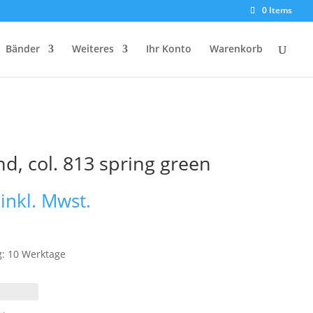
0 Items
Bänder
Weiteres
Ihr Konto
Warenkorb
d, col. 813 spring green
Preisspanne:
inkl. Mwst.
€ 9,10
bis
€ 16,15
g: 10 Werktage