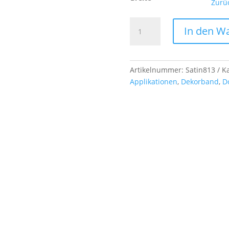
Zurü
Doppelsatinband,
In den W
col.
813
spring
green
Artikelnummer:
Satin813
K
Menge
Applikationen
,
Dekorband
,
D