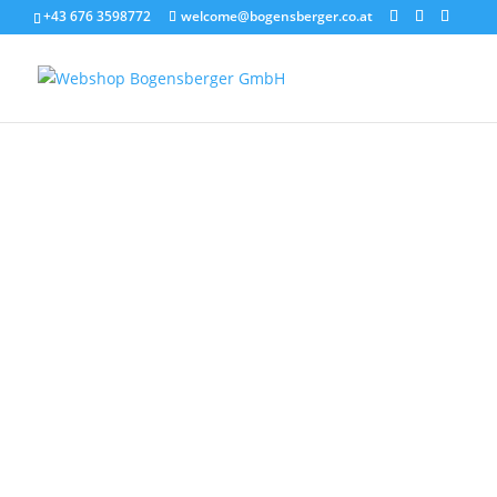
+43 676 3598772
welcome@bogensberger.co.at