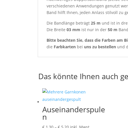
verschiedenen Anwendungen genutzt werde
Band hilft Ihnen, jeden Anlass stilvoll zu g
Die Bandlänge beträgt
25 m
und ist in dre
Die Breite
03 mm
ist nur in der
50 m
Bandl
Bitte beachten Sie, dass die Farben am Bi
die
Farbkarten
bei
uns zu bestellen
und d
Das könnte Ihnen auch ge
Auseinanderspule
n
Preisspanne:
€
1,30
–
€
5,20
inkl. Mwst.