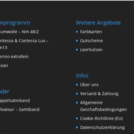
rnprogramm
Weitere Angebote
umwolle – Nm 48/2
Farbkarten
ntessa & Contessa Lux –
Gutscheine
m13
Leerhülsen
rino extrafein
cean
Infos
Über uns
nder
Versand & Zahlung
ppelsatinband
Allgemeine
lvalour – Samtband
Geschäftsbedingungen
Cookie-Richtlinie (EU)
Datenschutzerklärung