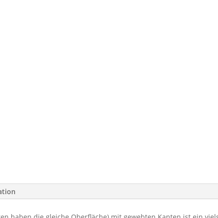
ation
n haben die gleiche Oberfläche) mit gewebten Kanten ist ein viels