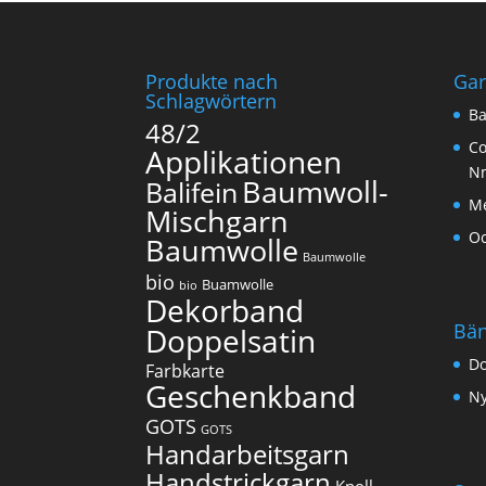
Produkte nach
Ga
Schlagwörtern
Ba
48/2
Co
Applikationen
N
Baumwoll-
Balifein
Me
Mischgarn
O
Baumwolle
Baumwolle
bio
Buamwolle
bio
Dekorband
Bä
Doppelsatin
Do
Farbkarte
Geschenkband
Ny
GOTS
GOTS
Handarbeitsgarn
Handstrickgarn