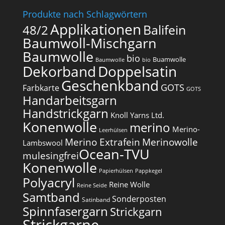
Produkte nach Schlagwörtern
Applikationen
Balifein
48/2
Baumwoll-Mischgarn
Baumwolle
bio
Buamwolle
Baumwolle
bio
Dekorband
Doppelsatin
Geschenkband
GOTS
Farbkarte
GOTS
Handarbeitsgarn
Handstrickgarn
Knoll Yarns Ltd.
Konenwolle
merino
Merino-
Leerhülsen
Merino Extrafein
Merinowolle
Lambswool
Ocean-TVU
mulesingfrei​
Konenwolle
Papierhülsen
Pappkegel
Polyacryl
Reine Wolle
Reine Seide
Samtband
Sonderposten
Satinband
Spinnfasergarn
Strickgarn
Strickgarne