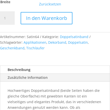
Breite
Zurücksetzen
Doppelsatinband,
In den Warenkorb
col.
64
bordeaux
Menge
Artikelnummer:
Satin64
Kategorie:
Doppelsatinband
Schlagwörter:
Applikationen
,
Dekorband
,
Doppelsatin
,
Geschenkband
,
Tischläufer
Beschreibung
Zusätzliche Information
Hochwertiges Doppelsatinband (beide Seiten haben die
gleiche Oberfläche) mit gewebten Kanten ist ein
vielseitiges und elegantes Produkt, das in verschiedenen
Anwendungen genutzt werden kann. Ob als