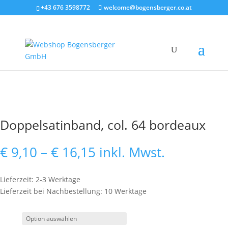
+43 676 3598772
welcome@bogensberger.co.at
Doppelsatinband, col. 64 bordeaux
Preisspanne:
€
9,10
–
€
16,15
inkl. Mwst.
€ 9,10
bis
Lieferzeit: 2-3 Werktage
€ 16,15
Lieferzeit bei Nachbestellung: 10 Werktage