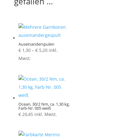
gefallen …
Auseinanderspulen
Preisspanne:
€
1,30
–
€
5,20
inkl.
€ 1,30
Mwst.
bis
€ 5,20
Ocean, 30/2 Nm, ca. 1,30 kg,
Farb-Nr. 005 weiß
€
20,45
inkl. Mwst.