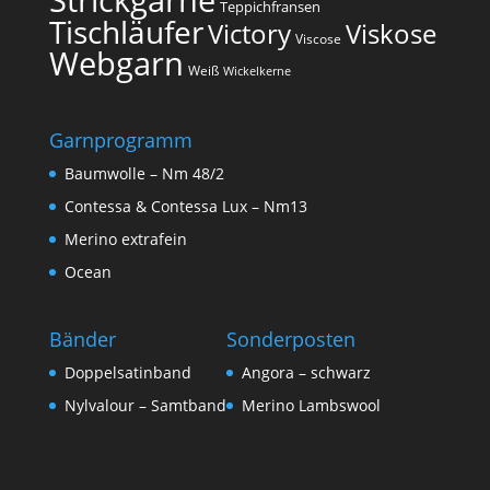
Teppichfransen
Tischläufer
Victory
Viskose
Viscose
Webgarn
Weiß
Wickelkerne
Garnprogramm
Baumwolle – Nm 48/2
Contessa & Contessa Lux – Nm13
Merino extrafein
Ocean
Bänder
Sonderposten
Doppelsatinband
Angora – schwarz
Nylvalour – Samtband
Merino Lambswool