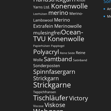
Knoll
Son
Konenwolle
Yarns Ltd.
An
merino
Merino-
Leerhülsen
Me
Merino
Lambswool
Extrafein
Merinowolle
Ocean-
mulesingfrei​
TVU Konenwolle
Papierhülsen
Pappkegel
Polyacryl
Reine
Reine Seide
Samtband
Wolle
Satinband
Sonderposten
Spinnfasergarn
Strickgarn
Strickgarne
Teppichfransen
Tischläufer
Victory
Viskose
Viscose