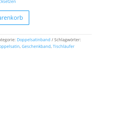
cksetzen
arenkorb
ategorie:
Doppelsatinband
Schlagwörter:
oppelsatin
,
Geschenkband
,
Tischläufer