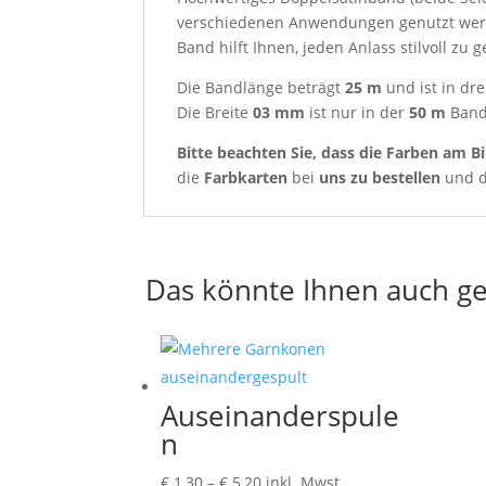
verschiedenen Anwendungen genutzt werde
Band hilft Ihnen, jeden Anlass stilvoll zu g
Die Bandlänge beträgt
25 m
und ist in dre
Die Breite
03 mm
ist nur in der
50 m
Bandl
Bitte beachten Sie, dass die Farben am Bi
die
Farbkarten
bei
uns zu bestellen
und d
Das könnte Ihnen auch ge
Auseinanderspule
n
Preisspanne:
€
1,30
–
€
5,20
inkl. Mwst.