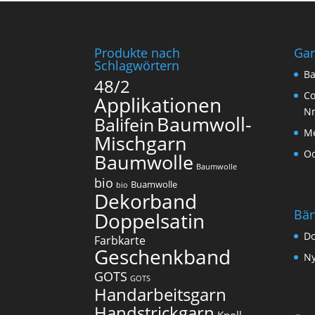
Produkte nach
Ga
Schlagwörtern
Ba
48/2
Co
Applikationen
N
Baumwoll-
Balifein
Me
Mischgarn
O
Baumwolle
Baumwolle
bio
Buamwolle
bio
Dekorband
Bä
Doppelsatin
Do
Farbkarte
Geschenkband
Ny
GOTS
GOTS
Handarbeitsgarn
Handstrickgarn