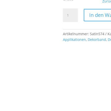
Zurü
Doppelsatinband,
In den W
col.
574
dusty
blue
Artikelnummer:
Satin574
K
Menge
Applikationen
,
Dekorband
,
D