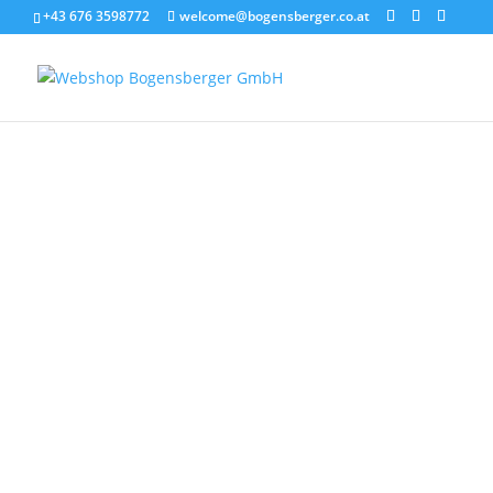
+43 676 3598772
welcome@bogensberger.co.at