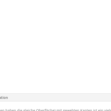
ation
n haben die gleiche Oberfläche) mit gewebten Kanten ist ein viels