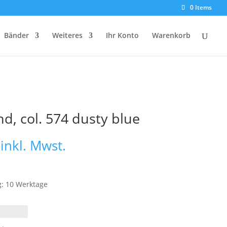
0 Items
Bänder
Weiteres
Ihr Konto
Warenkorb
d, col. 574 dusty blue
Preisspanne:
inkl. Mwst.
€ 9,10
bis
€ 16,15
g: 10 Werktage