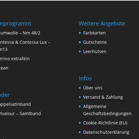
rnprogramm
Weitere Angebote
umwolle – Nm 48/2
Farbkarten
ntessa & Contessa Lux –
Gutscheine
m13
Leerhülsen
rino extrafein
cean
Infos
Über uns
nder
Versand & Zahlung
ppelsatinband
Allgemeine
lvalour – Samtband
Geschäftsbedingungen
Cookie-Richtlinie (EU)
Datenschutzerklärung