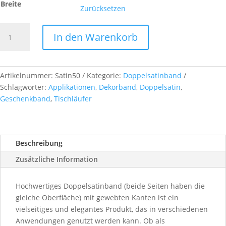
Breite
Zurücksetzen
Doppelsatinband,
In den Warenkorb
col.
50
khaki
Menge
Artikelnummer:
Satin50
Kategorie:
Doppelsatinband
Schlagwörter:
Applikationen
,
Dekorband
,
Doppelsatin
,
Geschenkband
,
Tischläufer
Beschreibung
Zusätzliche Information
Hochwertiges Doppelsatinband (beide Seiten haben die
gleiche Oberfläche) mit gewebten Kanten ist ein
vielseitiges und elegantes Produkt, das in verschiedenen
Anwendungen genutzt werden kann. Ob als