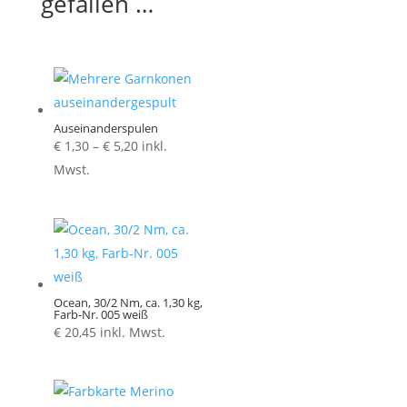
gefallen …
Auseinanderspulen
Preisspanne:
€
1,30
–
€
5,20
inkl.
€ 1,30
Mwst.
bis
€ 5,20
Ocean, 30/2 Nm, ca. 1,30 kg,
Farb-Nr. 005 weiß
€
20,45
inkl. Mwst.