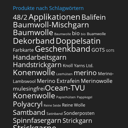
Produkte nach Schlagwörtern
Applikationen
Balifein
48/2
Baumwoll-Mischgarn
Baumwolle
bio
Buamwolle
Baumwolle
bio
Dekorband
Doppelsatin
Geschenkband
GOTS
Farbkarte
GOTS
Handarbeitsgarn
Handstrickgarn
Knoll Yarns Ltd.
Konenwolle
merino
Merino-
Leerhülsen
Merino Extrafein
Merinowolle
Lambswool
Ocean-TVU
mulesingfrei​
Konenwolle
Papierhülsen
Pappkegel
Polyacryl
Reine Wolle
Reine Seide
Samtband
Sonderposten
Satinband
Spinnfasergarn
Strickgarn
Strickgarne