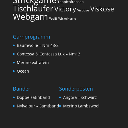
Teppichfransen
Tischläufer
Victory
Viskose
Viscose
Webgarn
Weiß
Wickelkerne
Garnprogramm
Baumwolle – Nm 48/2
Contessa & Contessa Lux – Nm13
Merino extrafein
Ocean
Bänder
Sonderposten
Doppelsatinband
Angora – schwarz
Nylvalour – Samtband
Merino Lambswool