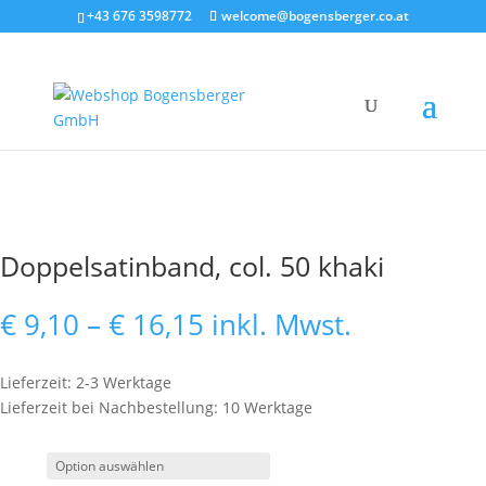
+43 676 3598772
welcome@bogensberger.co.at
Doppelsatinband, col. 50 khaki
Preisspanne:
€
9,10
–
€
16,15
inkl. Mwst.
€ 9,10
bis
Lieferzeit: 2-3 Werktage
€ 16,15
Lieferzeit bei Nachbestellung: 10 Werktage