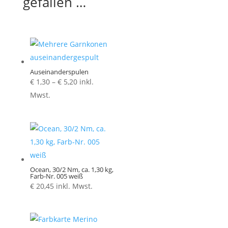
gefallen …
Auseinanderspulen
Preisspanne:
€
1,30
–
€
5,20
inkl.
€ 1,30
Mwst.
bis
€ 5,20
Ocean, 30/2 Nm, ca. 1,30 kg,
Farb-Nr. 005 weiß
€
20,45
inkl. Mwst.