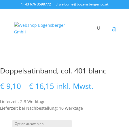
+43 676 3598772
welcome@bogensberger.co.at
Doppelsatinband, col. 401 blanc
Preisspanne:
€
9,10
–
€
16,15
inkl. Mwst.
€ 9,10
bis
Lieferzeit: 2-3 Werktage
€ 16,15
Lieferzeit bei Nachbestellung: 10 Werktage