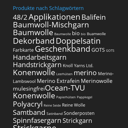
Produkte nach Schlagwörtern
Applikationen
Balifein
48/2
Baumwoll-Mischgarn
Baumwolle
bio
Buamwolle
Baumwolle
bio
Dekorband
Doppelsatin
Geschenkband
GOTS
Farbkarte
GOTS
Handarbeitsgarn
Handstrickgarn
Knoll Yarns Ltd.
Konenwolle
merino
Merino-
Leerhülsen
Merino Extrafein
Merinowolle
Lambswool
Ocean-TVU
mulesingfrei​
Konenwolle
Papierhülsen
Pappkegel
Polyacryl
Reine Wolle
Reine Seide
Samtband
Sonderposten
Satinband
Spinnfasergarn
Strickgarn
Strickgarne