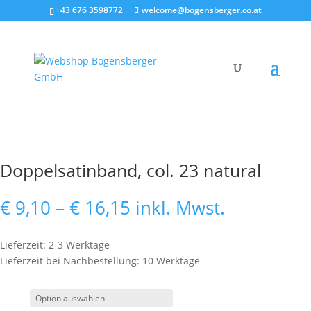
+43 676 3598772
welcome@bogensberger.co.at
Doppelsatinband, col. 23 natural
Preisspanne:
€
9,10
–
€
16,15
inkl. Mwst.
€ 9,10
bis
Lieferzeit: 2-3 Werktage
€ 16,15
Lieferzeit bei Nachbestellung: 10 Werktage