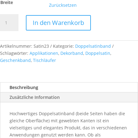
Breite
Zurücksetzen
Doppelsatinband,
In den Warenkorb
col.
23
natural
Menge
Artikelnummer:
Satin23
Kategorie:
Doppelsatinband
Schlagwörter:
Applikationen
,
Dekorband
,
Doppelsatin
,
Geschenkband
,
Tischläufer
Beschreibung
Zusätzliche Information
Hochwertiges Doppelsatinband (beide Seiten haben die
gleiche Oberfläche) mit gewebten Kanten ist ein
vielseitiges und elegantes Produkt, das in verschiedenen
Anwendungen genutzt werden kann. Ob als