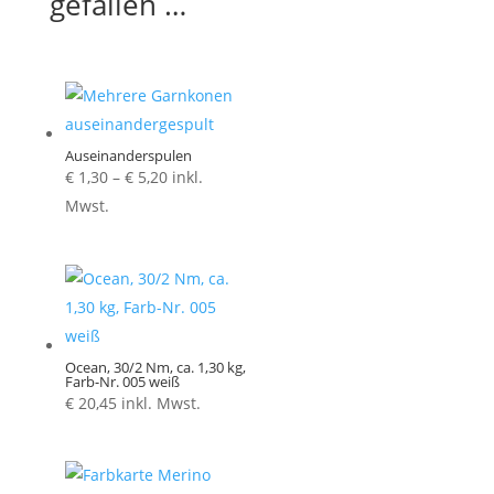
gefallen …
Auseinanderspulen
Preisspanne:
€
1,30
–
€
5,20
inkl.
€ 1,30
Mwst.
bis
€ 5,20
Ocean, 30/2 Nm, ca. 1,30 kg,
Farb-Nr. 005 weiß
€
20,45
inkl. Mwst.