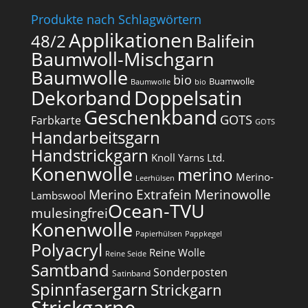
Produkte nach Schlagwörtern
Applikationen
Balifein
48/2
Baumwoll-Mischgarn
Baumwolle
bio
Buamwolle
Baumwolle
bio
Dekorband
Doppelsatin
Geschenkband
GOTS
Farbkarte
GOTS
Handarbeitsgarn
Handstrickgarn
Knoll Yarns Ltd.
Konenwolle
merino
Merino-
Leerhülsen
Merino Extrafein
Merinowolle
Lambswool
Ocean-TVU
mulesingfrei​
Konenwolle
Papierhülsen
Pappkegel
Polyacryl
Reine Wolle
Reine Seide
Samtband
Sonderposten
Satinband
Spinnfasergarn
Strickgarn
Strickgarne