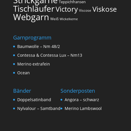
Teppichfransen
Tischläufer
Victory
Viskose
Viscose
Webgarn
Weiß
Wickelkerne
Garnprogramm
Baumwolle – Nm 48/2
Contessa & Contessa Lux – Nm13
Merino extrafein
Ocean
Bänder
Sonderposten
Doppelsatinband
Angora – schwarz
Nylvalour – Samtband
Merino Lambswool