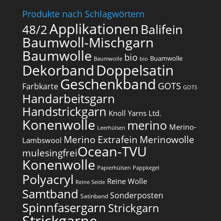
Produkte nach Schlagwörtern
Applikationen
Balifein
48/2
Baumwoll-Mischgarn
Baumwolle
bio
Buamwolle
Baumwolle
bio
Dekorband
Doppelsatin
Geschenkband
GOTS
Farbkarte
GOTS
Handarbeitsgarn
Handstrickgarn
Knoll Yarns Ltd.
Konenwolle
merino
Merino-
Leerhülsen
Merino Extrafein
Merinowolle
Lambswool
Ocean-TVU
mulesingfrei​
Konenwolle
Papierhülsen
Pappkegel
Polyacryl
Reine Wolle
Reine Seide
Samtband
Sonderposten
Satinband
Spinnfasergarn
Strickgarn
Strickgarne