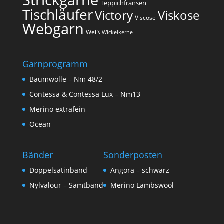
Teppichfransen
Tischläufer
Victory
Viskose
Viscose
Webgarn
Weiß
Wickelkerne
Garnprogramm
Baumwolle – Nm 48/2
Contessa & Contessa Lux – Nm13
Merino extrafein
Ocean
Bänder
Sonderposten
Doppelsatinband
Angora – schwarz
Nylvalour – Samtband
Merino Lambswool