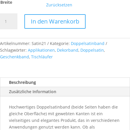
Breite
Zurücksetzen
Doppelsatinband,
In den Warenkorb
col.
21
dark
navy
Artikelnummer:
Satin21
Kategorie:
Doppelsatinband
Menge
Schlagwörter:
Applikationen
,
Dekorband
,
Doppelsatin
,
Geschenkband
,
Tischläufer
Beschreibung
Zusätzliche Information
Hochwertiges Doppelsatinband (beide Seiten haben die
gleiche Oberfläche) mit gewebten Kanten ist ein
vielseitiges und elegantes Produkt, das in verschiedenen
Anwendungen genutzt werden kann. Ob als