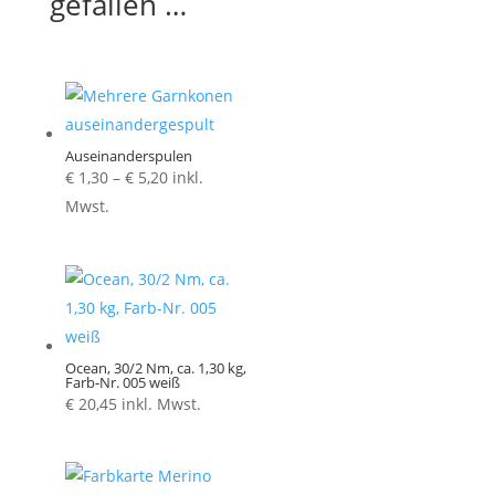
gefallen …
Auseinanderspulen
Preisspanne:
€
1,30
–
€
5,20
inkl.
€ 1,30
Mwst.
bis
€ 5,20
Ocean, 30/2 Nm, ca. 1,30 kg,
Farb-Nr. 005 weiß
€
20,45
inkl. Mwst.