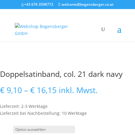
+43 676 3598772
welcome@bogensberger.co.at
Doppelsatinband, col. 21 dark navy
Preisspanne:
€
9,10
–
€
16,15
inkl. Mwst.
€ 9,10
bis
Lieferzeit: 2-3 Werktage
€ 16,15
Lieferzeit bei Nachbestellung: 10 Werktage