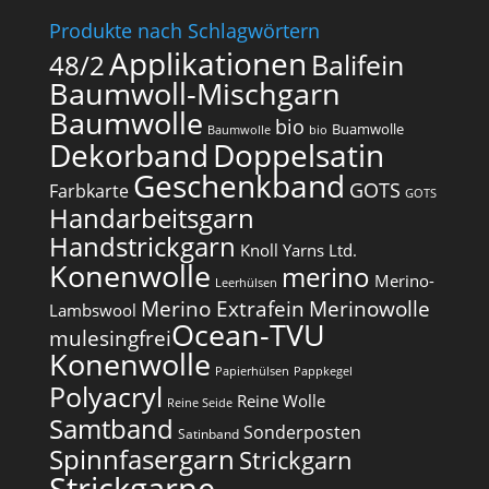
Produkte nach Schlagwörtern
Applikationen
Balifein
48/2
Baumwoll-Mischgarn
Baumwolle
bio
Buamwolle
Baumwolle
bio
Dekorband
Doppelsatin
Geschenkband
GOTS
Farbkarte
GOTS
Handarbeitsgarn
Handstrickgarn
Knoll Yarns Ltd.
Konenwolle
merino
Merino-
Leerhülsen
Merino Extrafein
Merinowolle
Lambswool
Ocean-TVU
mulesingfrei​
Konenwolle
Papierhülsen
Pappkegel
Polyacryl
Reine Wolle
Reine Seide
Samtband
Sonderposten
Satinband
Spinnfasergarn
Strickgarn
Strickgarne