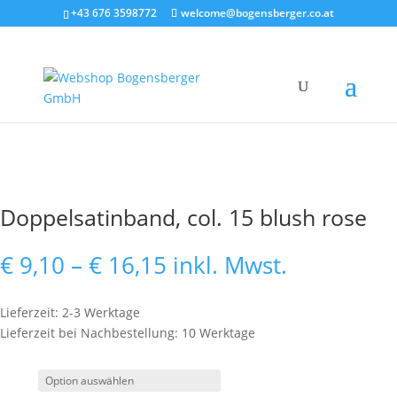
+43 676 3598772
welcome@bogensberger.co.at
Doppelsatinband, col. 15 blush rose
Preisspanne:
€
9,10
–
€
16,15
inkl. Mwst.
€ 9,10
bis
Lieferzeit: 2-3 Werktage
€ 16,15
Lieferzeit bei Nachbestellung: 10 Werktage