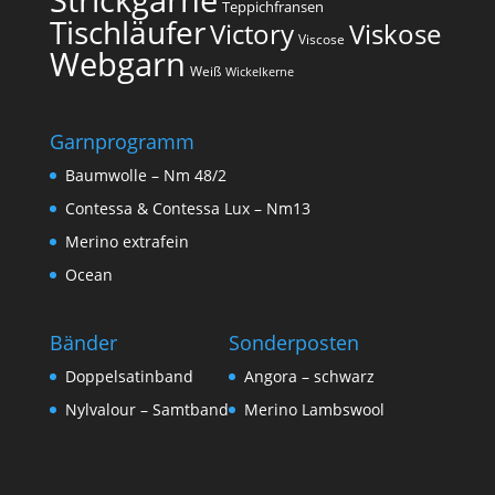
Teppichfransen
Tischläufer
Victory
Viskose
Viscose
Webgarn
Weiß
Wickelkerne
Garnprogramm
Baumwolle – Nm 48/2
Contessa & Contessa Lux – Nm13
Merino extrafein
Ocean
Bänder
Sonderposten
Doppelsatinband
Angora – schwarz
Nylvalour – Samtband
Merino Lambswool