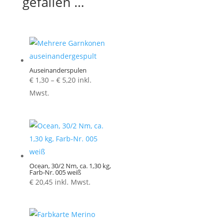
gefallen …
Auseinanderspulen
Preisspanne:
€
1,30
–
€
5,20
inkl.
€ 1,30
Mwst.
bis
€ 5,20
Ocean, 30/2 Nm, ca. 1,30 kg,
Farb-Nr. 005 weiß
€
20,45
inkl. Mwst.