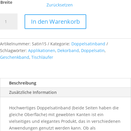
Breite
Zurücksetzen
Doppelsatinband,
In den Warenkorb
col.
15
blush
rose
Artikelnummer:
Satin15
Kategorie:
Doppelsatinband
Menge
Schlagwörter:
Applikationen
,
Dekorband
,
Doppelsatin
,
Geschenkband
,
Tischläufer
Beschreibung
Zusätzliche Information
Hochwertiges Doppelsatinband (beide Seiten haben die
gleiche Oberfläche) mit gewebten Kanten ist ein
vielseitiges und elegantes Produkt, das in verschiedenen
Anwendungen genutzt werden kann. Ob als