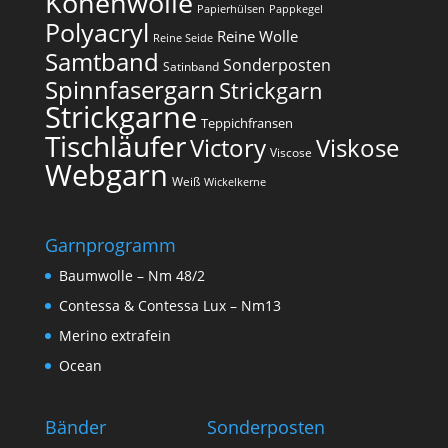
Konenwolle
Papierhülsen
Pappkegel
Polyacryl
Reine Wolle
Reine Seide
Samtband
Sonderposten
Satinband
Spinnfasergarn
Strickgarn
Strickgarne
Teppichfransen
Tischläufer
Victory
Viskose
Viscose
Webgarn
Weiß
Wickelkerne
Garnprogramm
Baumwolle – Nm 48/2
Contessa & Contessa Lux – Nm13
Merino extrafein
Ocean
Bänder
Sonderposten