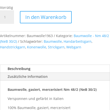
Vorrätig
Baumwolle,
In den Warenkorb
gasiert,
mercerisiert
Nm
48/2
Artikelnummer:
Baumwolle1963
Kategorie:
Baumwolle - Nm 48/2
(NeB
(NeB 30/2)
Schlagwörter:
Baumwolle
,
Handarbeitsgarn
,
30/2),
Handstrickgarn
,
Konenwolle
,
Strickgarn
,
Webgarn
ca.
500g,
Farb-
Beschreibung
Nr.
1963
Zusätzliche Information
Menge
Baumwolle, gasiert, mercerisiert Nm 48/2 (NeB 30/2)
Versponnen und gefärbt in Italien
100% Baumwolle, gasiert, mercerisiert