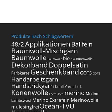
Produkte nach Schlagwörtern
Applikationen
Balifein
48/2
Baumwoll-Mischgarn
Baumwolle
bio
Buamwolle
Baumwolle
bio
Dekorband
Doppelsatin
Geschenkband
GOTS
Farbkarte
GOTS
Handarbeitsgarn
Handstrickgarn
Knoll Yarns Ltd.
Konenwolle
merino
Merino-
Leerhülsen
Merino Extrafein
Merinowolle
Lambswool
Ocean-TVU
mulesingfrei​