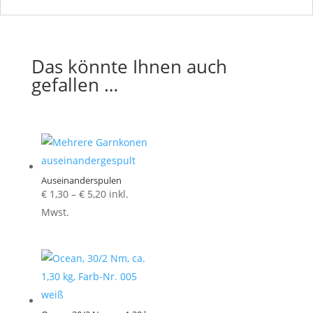
Das könnte Ihnen auch
gefallen …
Auseinanderspulen
Preisspanne:
€
1,30
–
€
5,20
inkl.
€ 1,30
Mwst.
bis
€ 5,20