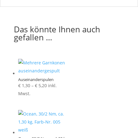
Das könnte Ihnen auch
gefallen …
Auseinanderspulen
Preisspanne:
€
1,30
–
€
5,20
inkl.
€ 1,30
Mwst.
bis
€ 5,20