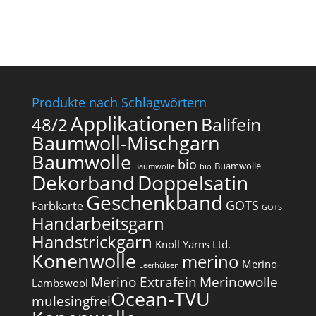
Produkte nach Schlagwörtern
Applikationen
Balifein
48/2
Baumwoll-Mischgarn
Baumwolle
bio
Buamwolle
Baumwolle
bio
Dekorband
Doppelsatin
Geschenkband
GOTS
Farbkarte
GOTS
Handarbeitsgarn
Handstrickgarn
Knoll Yarns Ltd.
Konenwolle
merino
Merino-
Leerhülsen
Merino Extrafein
Merinowolle
Lambswool
Ocean-TVU
mulesingfrei​