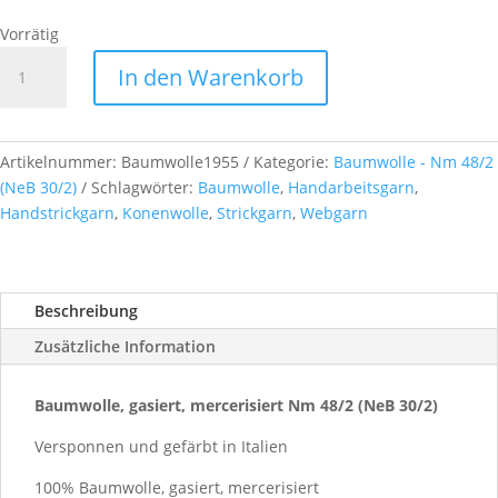
Vorrätig
Baumwolle,
In den Warenkorb
gasiert,
mercerisiert
Nm
48/2
Artikelnummer:
Baumwolle1955
Kategorie:
Baumwolle - Nm 48/2
(NeB
(NeB 30/2)
Schlagwörter:
Baumwolle
,
Handarbeitsgarn
,
30/2),
Handstrickgarn
,
Konenwolle
,
Strickgarn
,
Webgarn
ca.
500g,
Farb-
Beschreibung
Nr.
1955
Zusätzliche Information
Menge
Baumwolle, gasiert, mercerisiert Nm 48/2 (NeB 30/2)
Versponnen und gefärbt in Italien
100% Baumwolle, gasiert, mercerisiert