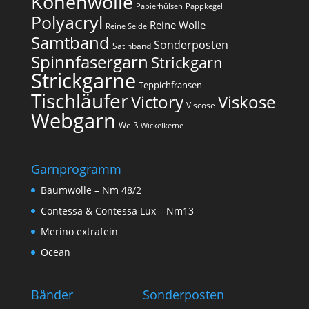
Konenwolle
Papierhülsen
Pappkegel
Polyacryl
Reine Wolle
Reine Seide
Samtband
Sonderposten
Satinband
Spinnfasergarn
Strickgarn
Strickgarne
Teppichfransen
Tischläufer
Victory
Viskose
Viscose
Webgarn
Weiß
Wickelkerne
Garnprogramm
Baumwolle – Nm 48/2
Contessa & Contessa Lux – Nm13
Merino extrafein
Ocean
Bänder
Sonderposten