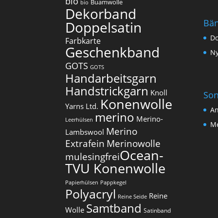
bio
Buamwolle
bio
Dekorband
Bä
Doppelsatin
Do
Farbkarte
Geschenkband
Ny
GOTS
GOTS
Handarbeitsgarn
Handstrickgarn
Knoll
Son
Konenwolle
Yarns Ltd.
An
merino
Merino-
Leerhülsen
Me
Merino
Lambswool
Extrafein
Merinowolle
Ocean-
mulesingfrei​
TVU Konenwolle
Papierhülsen
Pappkegel
Polyacryl
Reine
Reine Seide
Samtband
Wolle
Satinband