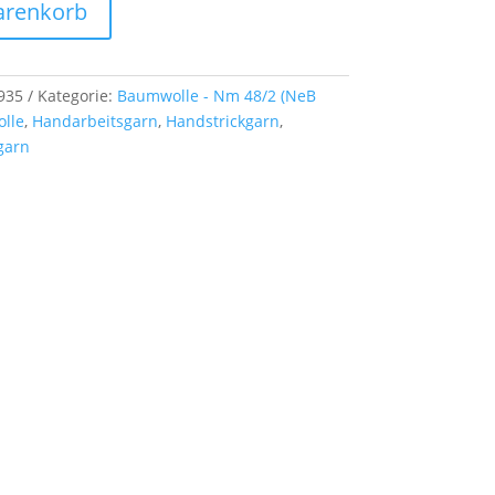
arenkorb
935
Kategorie:
Baumwolle - Nm 48/2 (NeB
lle
,
Handarbeitsgarn
,
Handstrickgarn
,
garn