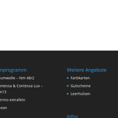
rnprogramm
Weitere Angebote
umwolle – Nm 48/2
Farbkarten
ntessa & Contessa Lux –
Gutscheine
m13
Leerhülsen
rino extrafein
cean
Infos