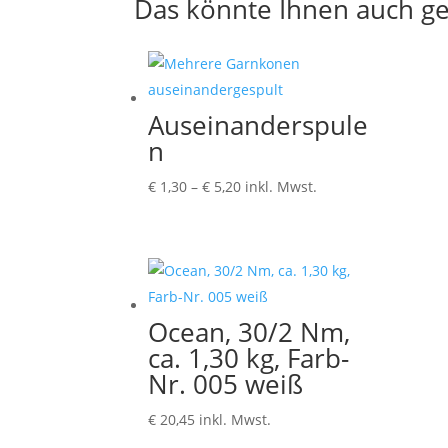
Das könnte Ihnen auch ge
Auseinanderspule
n
Preisspanne:
€
1,30
–
€
5,20
inkl. Mwst.
€ 1,30
bis
€ 5,20
Ocean, 30/2 Nm,
ca. 1,30 kg, Farb-
Nr. 005 weiß
€
20,45
inkl. Mwst.