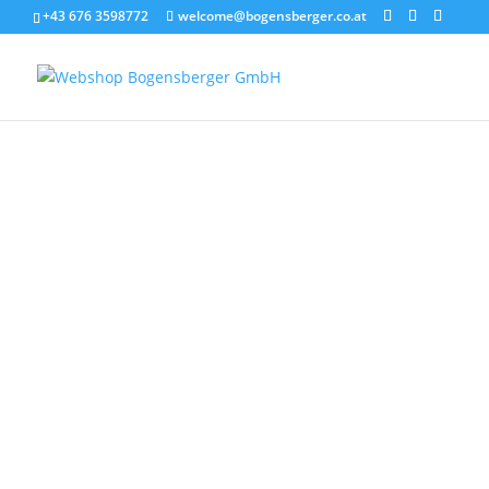
+43 676 3598772
welcome@bogensberger.co.at