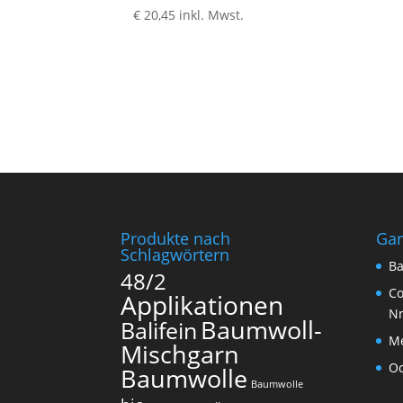
€
20,45
inkl. Mwst.
Produkte nach
Ga
Schlagwörtern
Ba
48/2
Co
Applikationen
N
Baumwoll-
Balifein
Me
Mischgarn
O
Baumwolle
Baumwolle