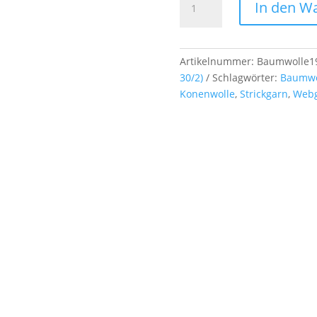
In den W
gasiert,
mercerisiert
Nm
48/2
Artikelnummer:
Baumwolle1
(NeB
30/2)
Schlagwörter:
Baumwo
30/2),
Konenwolle
,
Strickgarn
,
Web
ca.
500g,
Farb-
Nr.
1935
Menge