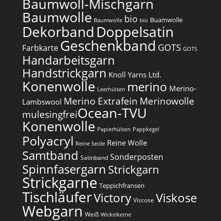
Baumwoll-Mischgarn
Baumwolle
bio
Buamwolle
Baumwolle
bio
Dekorband
Doppelsatin
Geschenkband
GOTS
Farbkarte
GOTS
Handarbeitsgarn
Handstrickgarn
Knoll Yarns Ltd.
Konenwolle
merino
Merino-
Leerhülsen
Merino Extrafein
Merinowolle
Lambswool
Ocean-TVU
mulesingfrei​
Konenwolle
Papierhülsen
Pappkegel
Polyacryl
Reine Wolle
Reine Seide
Samtband
Sonderposten
Satinband
Spinnfasergarn
Strickgarn
Strickgarne
Teppichfransen
Tischläufer
Victory
Viskose
Viscose
Webgarn
Weiß
Wickelkerne