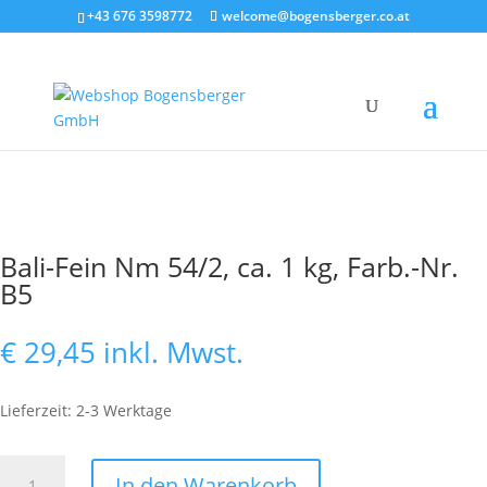
+43 676 3598772
welcome@bogensberger.co.at
Bali-Fein Nm 54/2, ca. 1 kg, Farb.-Nr.
B5
€
29,45
inkl. Mwst.
Lieferzeit: 2-3 Werktage
Bali-
In den Warenkorb