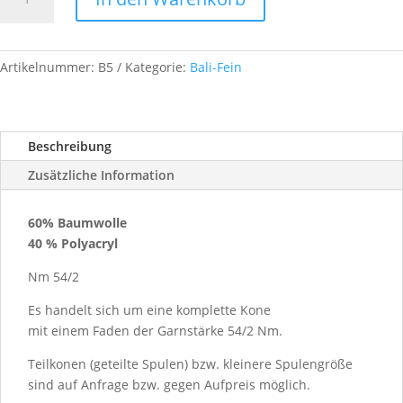
Fein
Nm
54/2,
ca.
Artikelnummer:
B5
Kategorie:
Bali-Fein
1
kg,
Farb.-
Beschreibung
Nr.
B5
Zusätzliche Information
Menge
60% Baumwolle
40 % Polyacryl
Nm 54/2
Es handelt sich um eine komplette Kone
mit einem Faden der Garnstärke 54/2 Nm.
Teilkonen (geteilte Spulen) bzw. kleinere Spulengröße
sind auf Anfrage bzw. gegen Aufpreis möglich.