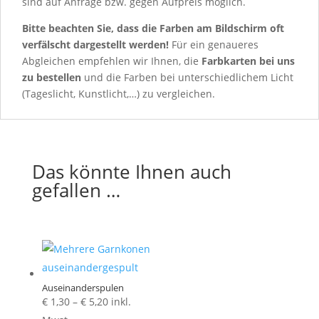
sind auf Anfrage bzw. gegen Aufpreis möglich.
Bitte beachten Sie, dass die Farben am Bildschirm oft
verfälscht dargestellt werden!
Für ein genaueres
Abgleichen empfehlen wir Ihnen, die
Farbkarten
bei uns
zu bestellen
und die Farben bei unterschiedlichem Licht
(Tageslicht, Kunstlicht,…) zu vergleichen.
Das könnte Ihnen auch
gefallen …
Auseinanderspulen
Preisspanne:
€
1,30
–
€
5,20
inkl.