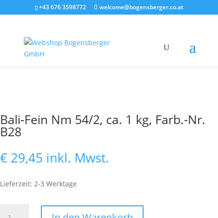
+43 676 3598772
welcome@bogensberger.co.at
Bali-Fein Nm 54/2, ca. 1 kg, Farb.-Nr.
B28
€
29,45
inkl. Mwst.
Lieferzeit: 2-3 Werktage
Bali-
In den Warenkorb