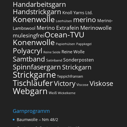
Handarbeitsgarn
Handstrickgarn
Knoll Yarns Ltd.
Konenwolle
merino
Merino-
Leerhülsen
Merino Extrafein
Merinowolle
Lambswool
Ocean-TVU
mulesingfrei​
Konenwolle
Papierhülsen
Pappkegel
Polyacryl
Reine Wolle
Reine Seide
Samtband
Sonderposten
Satinband
Spinnfasergarn
Strickgarn
Strickgarne
Teppichfransen
Tischläufer
Victory
Viskose
Viscose
Webgarn
Weiß
Wickelkerne
Garnprogramm
Baumwolle – Nm 48/2