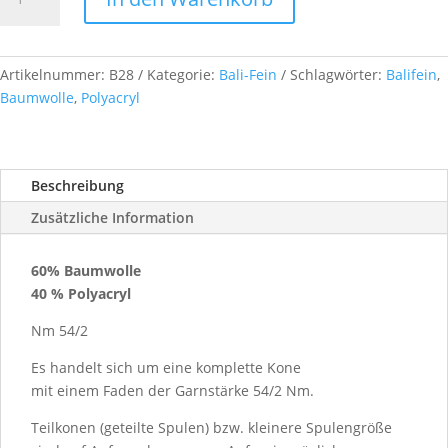
Fein
Nm
54/2,
ca.
Artikelnummer:
B28
Kategorie:
Bali-Fein
Schlagwörter:
Balifein
,
1
Baumwolle
,
Polyacryl
kg,
Farb.-
Nr.
Beschreibung
B28
Menge
Zusätzliche Information
60% Baumwolle
40 % Polyacryl
Nm 54/2
Es handelt sich um eine komplette Kone
mit einem Faden der Garnstärke 54/2 Nm.
Teilkonen (geteilte Spulen) bzw. kleinere Spulengröße