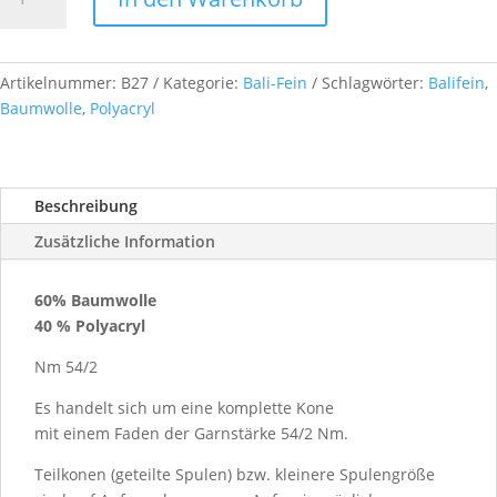
Fein
Nm
54/2,
ca.
Artikelnummer:
B27
Kategorie:
Bali-Fein
Schlagwörter:
Balifein
,
1
Baumwolle
,
Polyacryl
kg,
Farb.-
Nr.
Beschreibung
B27
Menge
Zusätzliche Information
60% Baumwolle
40 % Polyacryl
Nm 54/2
Es handelt sich um eine komplette Kone
mit einem Faden der Garnstärke 54/2 Nm.
Teilkonen (geteilte Spulen) bzw. kleinere Spulengröße