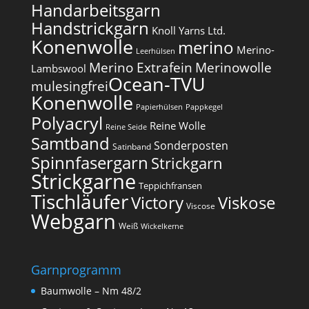
Handarbeitsgarn
Handstrickgarn
Knoll Yarns Ltd.
Konenwolle
merino
Merino-
Leerhülsen
Merino Extrafein
Merinowolle
Lambswool
Ocean-TVU
mulesingfrei​
Konenwolle
Papierhülsen
Pappkegel
Polyacryl
Reine Wolle
Reine Seide
Samtband
Sonderposten
Satinband
Spinnfasergarn
Strickgarn
Strickgarne
Teppichfransen
Tischläufer
Victory
Viskose
Viscose
Webgarn
Weiß
Wickelkerne
Garnprogramm
Baumwolle – Nm 48/2