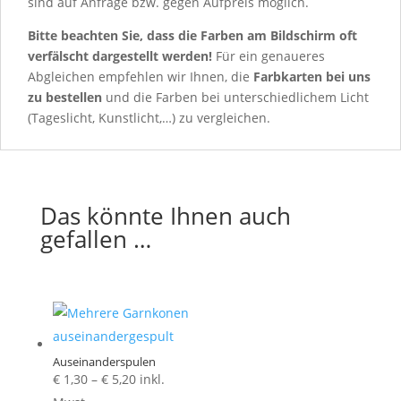
sind auf Anfrage bzw. gegen Aufpreis möglich.
Bitte beachten Sie, dass die Farben am Bildschirm oft
verfälscht dargestellt werden!
Für ein genaueres
Abgleichen empfehlen wir Ihnen, die
Farbkarten
bei uns
zu bestellen
und die Farben bei unterschiedlichem Licht
(Tageslicht, Kunstlicht,…) zu vergleichen.
Das könnte Ihnen auch
gefallen …
Auseinanderspulen
Preisspanne:
€
1,30
–
€
5,20
inkl.