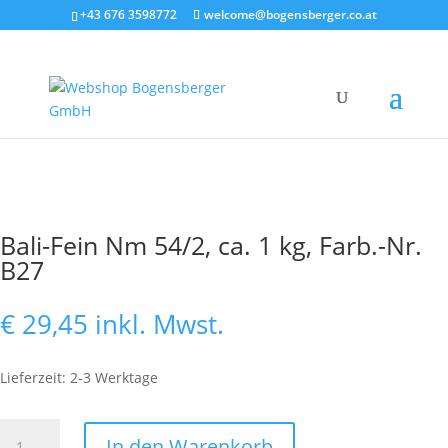
+43 676 3598772
welcome@bogensberger.co.at
Bali-Fein Nm 54/2, ca. 1 kg, Farb.-Nr.
B27
€
29,45
inkl. Mwst.
Lieferzeit: 2-3 Werktage
Bali-
In den Warenkorb