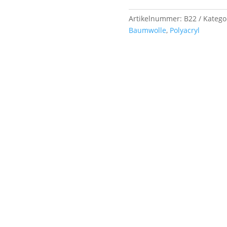
54/2,
ca.
Artikelnummer:
B22
Katego
1
Baumwolle
,
Polyacryl
kg,
Farb.-
Nr.
B22
Menge