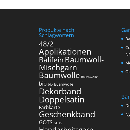
Produkte nach
Ga
Schlagwörtern
Ba
48/2
Co
Applikationen
N
Baumwoll-
Balifein
Me
Mischgarn
O
Baumwolle
Baumwolle
bio
Buamwolle
bio
Dekorband
Bä
Doppelsatin
Do
Farbkarte
Geschenkband
Ny
GOTS
GOTS
Handarbeitsgarn