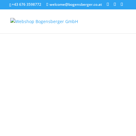
+43 676 3598772
welcome@bogensberger.co.at