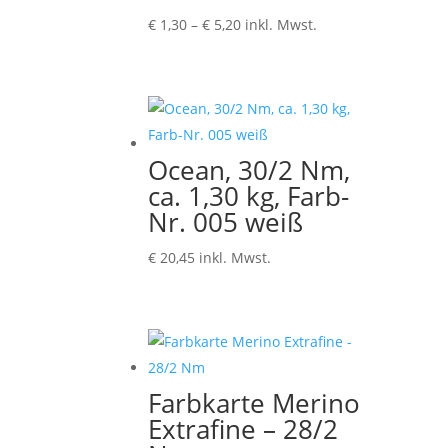
Preisspanne:
€
1,30
–
€
5,20
inkl. Mwst.
€ 1,30
bis
€ 5,20
Ocean, 30/2 Nm,
ca. 1,30 kg, Farb-
Nr. 005 weiß
€
20,45
inkl. Mwst.
Farbkarte Merino
Extrafine – 28/2