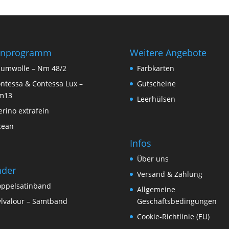
rnprogramm
Weitere Angebote
umwolle – Nm 48/2
Farbkarten
ntessa & Contessa Lux –
Gutscheine
m13
Leerhülsen
rino extrafein
cean
Infos
Über uns
nder
Versand & Zahlung
ppelsatinband
Allgemeine
lvalour – Samtband
Geschäftsbedingungen
Cookie-Richtlinie (EU)