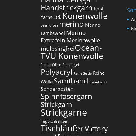
Handstrickgarn
Knoll
Son
Konenwolle
Yarns Ltd.
An
merino
Merino-
Leerhülsen
Me
Merino
Lambswool
Extrafein
Merinowolle
Ocean-
mulesingfrei​
TVU Konenwolle
Papierhülsen
Pappkegel
Polyacryl
Reine
Reine Seide
Samtband
Wolle
Satinband
Sonderposten
Spinnfasergarn
Strickgarn
Strickgarne
Teppichfransen
Tischläufer
Victory