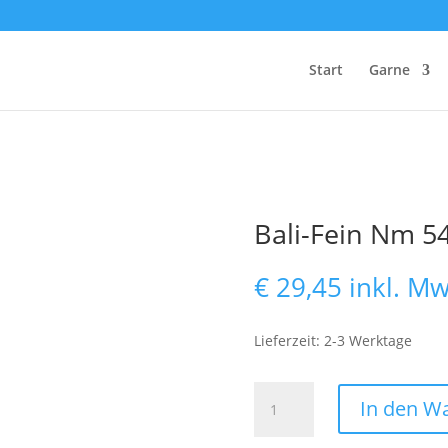
Start
Garne
Bali-Fein Nm 54/
€
29,45
inkl. Mw
Lieferzeit: 2-3 Werktage
Bali-
In den W
Fein
Nm