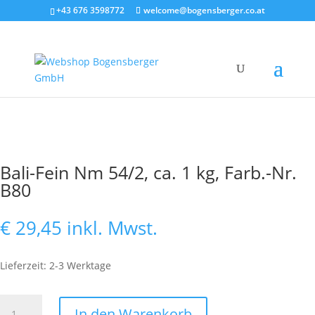
+43 676 3598772
welcome@bogensberger.co.at
Bali-Fein Nm 54/2, ca. 1 kg, Farb.-Nr.
B80
€
29,45
inkl. Mwst.
Lieferzeit: 2-3 Werktage
Bali-
In den Warenkorb