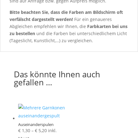
sind auf Anfrage bzw. gegen Aufpreis möglich.
Bitte beachten Sie, dass die Farben am Bildschirm oft
verfälscht dargestellt werden!
Für ein genaueres
Abgleichen empfehlen wir Ihnen, die
Farbkarten
bei uns
zu bestellen
und die Farben bei unterschiedlichem Licht
(Tageslicht, Kunstlicht,…) zu vergleichen.
Das könnte Ihnen auch
gefallen …
Auseinanderspulen
Preisspanne:
€
1,30
–
€
5,20
inkl.