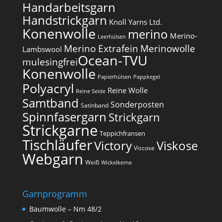
Handarbeitsgarn
Handstrickgarn
Knoll Yarns Ltd.
Konenwolle
merino
Merino-
Leerhülsen
Merino Extrafein
Merinowolle
Lambswool
Ocean-TVU
mulesingfrei​
Konenwolle
Papierhülsen
Pappkegel
Polyacryl
Reine Wolle
Reine Seide
Samtband
Sonderposten
Satinband
Spinnfasergarn
Strickgarn
Strickgarne
Teppichfransen
Tischläufer
Victory
Viskose
Viscose
Webgarn
Weiß
Wickelkerne
Garnprogramm
Baumwolle – Nm 48/2