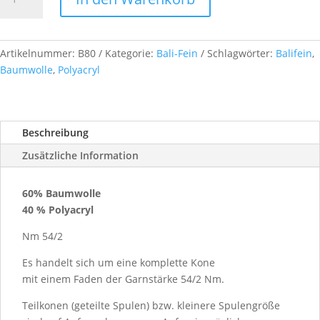
Fein
Nm
54/2,
ca.
Artikelnummer:
B80
Kategorie:
Bali-Fein
Schlagwörter:
Balifein
,
1
Baumwolle
,
Polyacryl
kg,
Farb.-
Nr.
Beschreibung
B80
Menge
Zusätzliche Information
60% Baumwolle
40 % Polyacryl
Nm 54/2
Es handelt sich um eine komplette Kone
mit einem Faden der Garnstärke 54/2 Nm.
Teilkonen (geteilte Spulen) bzw. kleinere Spulengröße