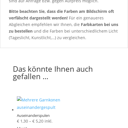
sind auf Anfrage bzw. gegen Aufpreis möglich.
Bitte beachten Sie, dass die Farben am Bildschirm oft
verfälscht dargestellt werden!
Für ein genaueres
Abgleichen empfehlen wir Ihnen, die
Farbkarten
bei uns
zu bestellen
und die Farben bei unterschiedlichem Licht
(Tageslicht, Kunstlicht,…) zu vergleichen.
Das könnte Ihnen auch
gefallen …
Auseinanderspulen
Preisspanne:
€
1,30
–
€
5,20
inkl.