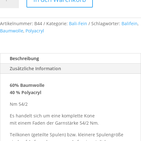
Fein
Nm
54/2,
ca.
Artikelnummer:
B44
Kategorie:
Bali-Fein
Schlagwörter:
Balifein
,
1
Baumwolle
,
Polyacryl
kg,
Farb.-
Nr.
Beschreibung
B44
Menge
Zusätzliche Information
60% Baumwolle
40 % Polyacryl
Nm 54/2
Es handelt sich um eine komplette Kone
mit einem Faden der Garnstärke 54/2 Nm.
Teilkonen (geteilte Spulen) bzw. kleinere Spulengröße