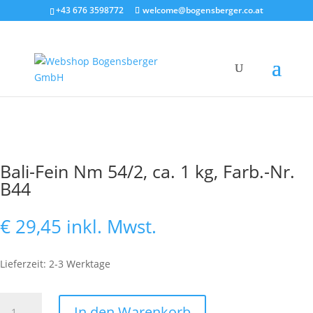
+43 676 3598772
welcome@bogensberger.co.at
Bali-Fein Nm 54/2, ca. 1 kg, Farb.-Nr.
B44
€
29,45
inkl. Mwst.
Lieferzeit: 2-3 Werktage
Bali-
In den Warenkorb