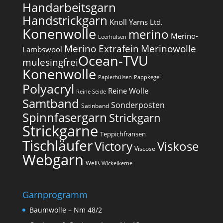
Handarbeitsgarn
Handstrickgarn
Knoll Yarns Ltd.
Konenwolle
merino
Merino-
Leerhülsen
Merino Extrafein
Merinowolle
Lambswool
Ocean-TVU
mulesingfrei​
Konenwolle
Papierhülsen
Pappkegel
Polyacryl
Reine Wolle
Reine Seide
Samtband
Sonderposten
Satinband
Spinnfasergarn
Strickgarn
Strickgarne
Teppichfransen
Tischläufer
Victory
Viskose
Viscose
Webgarn
Weiß
Wickelkerne
Garnprogramm
Baumwolle – Nm 48/2