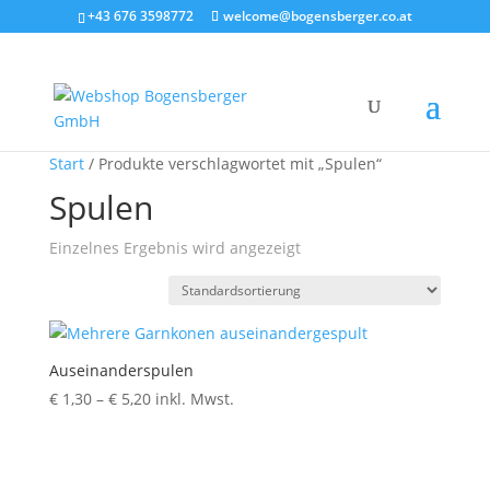
+43 676 3598772
welcome@bogensberger.co.at
Start
/ Produkte verschlagwortet mit „Spulen“
Spulen
Einzelnes Ergebnis wird angezeigt
Auseinanderspulen
Preisspanne:
€
1,30
–
€
5,20
inkl. Mwst.
€ 1,30
bis
€ 5,20