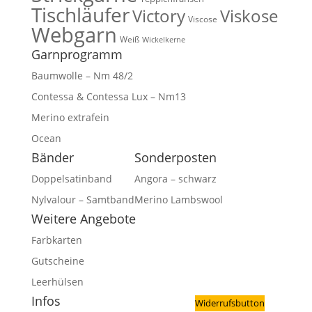
Tischläufer
Victory
Viskose
Viscose
Webgarn
Weiß
Wickelkerne
Garnprogramm
Baumwolle – Nm 48/2
Contessa & Contessa Lux – Nm13
Merino extrafein
Ocean
Bänder
Sonderposten
Doppelsatinband
Angora – schwarz
Nylvalour – Samtband
Merino Lambswool
Weitere Angebote
Farbkarten
Gutscheine
Leerhülsen
Infos
Widerrufsbutton