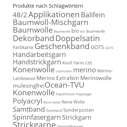
Produkte nach Schlagwörtern
Applikationen
Balifein
48/2
Baumwoll-Mischgarn
Baumwolle
bio
Buamwolle
Baumwolle
bio
Dekorband
Doppelsatin
Geschenkband
GOTS
Farbkarte
GOTS
Handarbeitsgarn
Handstrickgarn
Knoll Yarns Ltd.
Konenwolle
merino
Merino-
Leerhülsen
Merino Extrafein
Merinowolle
Lambswool
Ocean-TVU
mulesingfrei​
Konenwolle
Papierhülsen
Pappkegel
Polyacryl
Reine Wolle
Reine Seide
Samtband
Sonderposten
Satinband
Spinnfasergarn
Strickgarn
Strickgarne
Teppichfransen